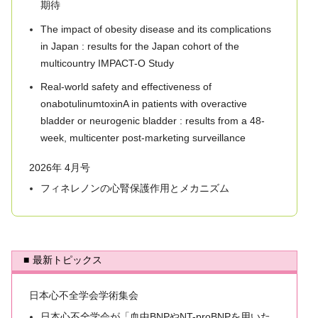
期待
The impact of obesity disease and its complications
in Japan :
results for the Japan cohort of the
multicountry IMPACT-O Study
Real-world safety and effectiveness of
onabotulinumtoxinA in patients with overactive
bladder or neurogenic bladder :
results from a 48-
week, multicenter post-marketing surveillance
2026年 4月号
フィネレノンの心腎保護作用とメカニズム
最新トピックス
日本心不全学会学術集会
日本心不全学会が「血中BNPやNT-proBNPを用いた