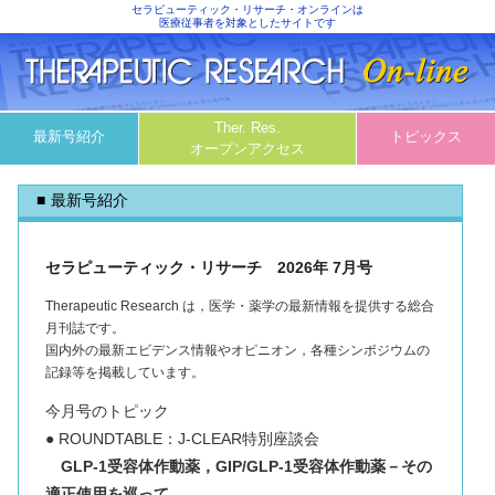
セラピューティック・リサーチ・オンラインは
医療従事者を対象としたサイトです
Ther. Res.
最新号紹介
トピックス
オープンアクセス
最新号紹介
セラピューティック・リサーチ 2026年 7月号
Therapeutic Research は，医学・薬学の最新情報を提供する総合
月刊誌です。
国内外の最新エビデンス情報やオピニオン，各種シンポジウムの
記録等を掲載しています。
今月号のトピック
● ROUNDTABLE：J-CLEAR特別座談会
GLP-1受容体作動薬，GIP/GLP-1受容体作動薬－その
適正使用を巡って