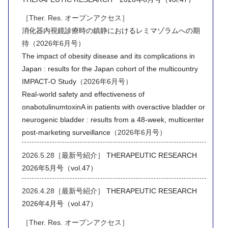
［Ther. Res. オープンアクセス］
消化器内視鏡診療時の鎮静におけるレミマゾラムへの期
待
（2026年6月号）
The impact of obesity disease and its complications in
Japan : results for the Japan cohort of the multicountry
IMPACT-O Study
（2026年6月号）
Real-world safety and effectiveness of
onabotulinumtoxinA in patients with overactive bladder or
neurogenic bladder : results from a 48-week, multicenter
post-marketing surveillance
（2026年6月号）
2026.5.28［最新号紹介］
THERAPEUTIC RESEARCH
2026年5月号（vol.47）
2026.4.28［最新号紹介］
THERAPEUTIC RESEARCH
2026年4月号（vol.47）
［Ther. Res. オープンアクセス］