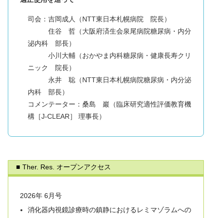
司会：吉岡成人（NTT東日本札幌病院 院長）
住谷 哲（大阪府済生会泉尾病院糖尿病・内分
泌内科 部長）
小川大輔（おかやま内科糖尿病・健康長寿クリ
ニック 院長）
永井 聡（NTT東日本札幌病院糖尿病・内分泌
内科 部長）
コメンテーター：桑島 巖（臨床研究適性評価教育機
構［J-CLEAR］ 理事長）
Ther. Res. オープンアクセス
2026年 6月号
消化器内視鏡診療時の鎮静におけるレミマゾラムへの